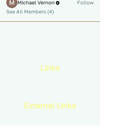
Michael Vernon
Follow
See All Members (4)
Links
Privacy Policy
Terms & Conditions
External Links
Royal Canadian Infantry Corps
Combat Training Centre
Infantry School
Canadian Armed Forces