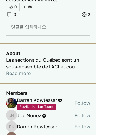
0
0
2
댓글을 입력하세요.
About
Les sections du Québec sont un
sous-ensemble de l'ACI et cou
...
Read more
Members
Darren Kowlessar
Follow
Revitalization Team
Joe Nunez
Follow
Joe Nunez
Darren Kowlessar
Follow
Darren Kowlessar